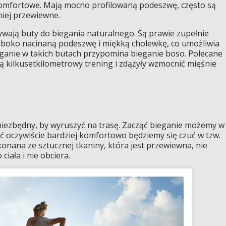
 komfortowe. Mają mocno profilowaną podeszwę, często są
niej przewiewne.
wają buty do biegania naturalnego. Są prawie zupełnie
ęboko nacinaną podeszwę i miękką cholewkę, co umożliwia
eganie w takich butach przypomina bieganie boso. Polecane
ą kilkusetkilometrowy trening i zdążyły wzmocnić mięśnie
niezbędny, by wyruszyć na trasę. Zacząć bieganie możemy w
oć oczywiście bardziej komfortowo będziemy się czuć w tzw.
konana ze sztucznej tkaniny, która jest przewiewna, nie
ciała i nie obciera.