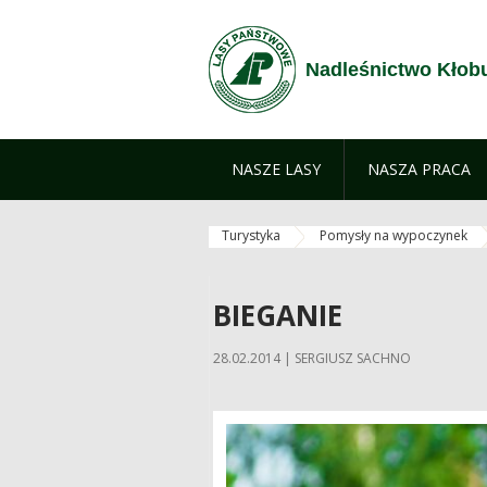
Skip to Content
Nadleśnictwo Kłob
NASZE LASY
NASZA PRACA
Turystyka
Pomysły na wypoczynek
BIEGANIE
28.02.2014 | SERGIUSZ SACHNO