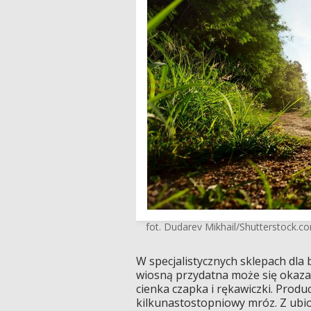
fot. Dudarev Mikhail/Shutterstock.c
W specjalistycznych sklepach dl
wiosną przydatna może się okazać
cienka czapka i rękawiczki. Prod
kilkunastostopniowy mróz. Z ubio