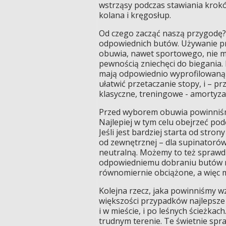
wstrząsy podczas stawiania krok
kolana i kręgosłup.
Od czego zacząć naszą przygodę
odpowiednich butów. Używanie 
obuwia, nawet sportowego, nie m
pewnością zniechęci do biegania. 
mają odpowiednio wyprofilowaną
ułatwić przetaczanie stopy, i – pr
klasyczne, treningowe - amortyza
Przed wyborem obuwia powinniśmy
Najlepiej w tym celu obejrzeć po
Jeśli jest bardziej starta od str
od zewnętrznej – dla supinatorów
neutralną. Możemy to też sprawdz
odpowiedniemu dobraniu butów nas
równomiernie obciążone, a więc m
Kolejna rzecz, jaka powinniśmy w
większości przypadków najlepsze 
i w mieście, i po leśnych ścieżkach
trudnym terenie. Te świetnie spra