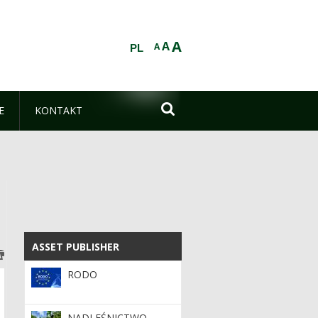
A
A
A
PL

E
KONTAKT
ASSET PUBLISHER
ASSET PUBLISHER
RODO
NADLEŚNICTWO