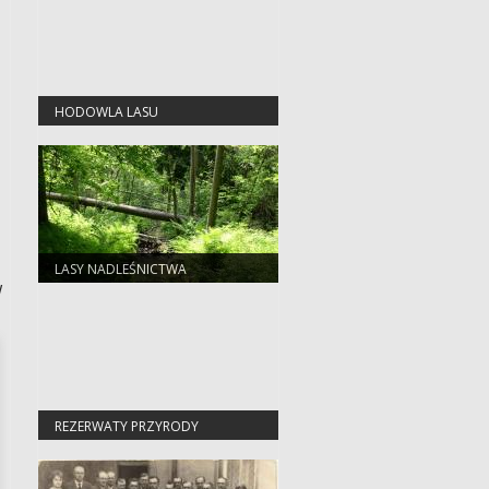
HODOWLA LASU
LASY NADLEŚNICTWA
w
REZERWATY PRZYRODY