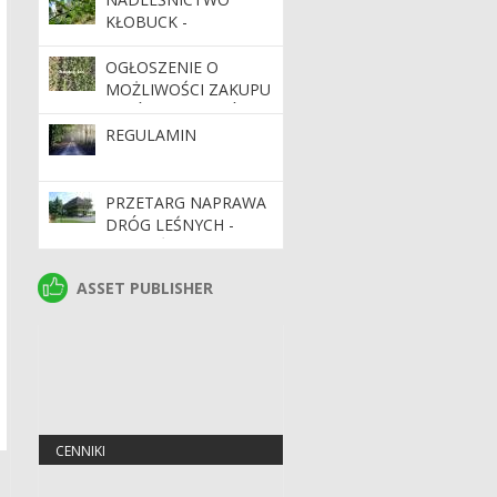
KŁOBUCK -
INFORMACJA O
ZABIEGU
OGŁOSZENIE O
OCHRONNYM
MOŻLIWOŚCI ZAKUPU
LASÓW I GRUNTÓW
REGULAMIN
PRZETARG NAPRAWA
DRÓG LEŚNYCH -
NADLEŚNICTWO
KŁOBUCK
ASSET PUBLISHER
ASSET PUBLISHER
CENNIKI