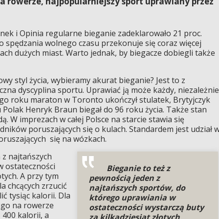
na rowerze, najpopularniejszy sport uprawiany przez
ek i Opinia regularne bieganie zadeklarowało 21 proc.
o spędzania wolnego czasu przekonuje się coraz więcej
cach dużych miast. Warto jednak, by biegacze dobiegli także
wy styl życia, wybieramy akurat bieganie? Jest to z
zna dyscyplina sportu. Uprawiać ją może każdy, niezależnie
go roku maraton w Toronto ukończył stulatek, Brytyjczyk
u Polak Henryk Braun biegał do 96 roku życia. Także stan
ą. W imprezach w całej Polsce na starcie stawia się
dników poruszających się o kulach. Standardem jest udział 
ruszających się na wózkach.
 z najtańszych
w ostateczności
Bieganie to też z
otych. A przy tym
pewnością jeden z
la chcących zrzucić
najtańszych sportów, do
 tysiąc kalorii. Dla
którego uprawiania w
ugo na rowerze
ostateczności wystarczą buty
 400 kalorii, a
za kilkadziesiąt złotych