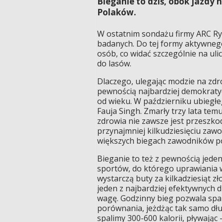
Bieganie to dziś, obok jazdy 
Polaków.
W ostatnim sondażu firmy ARC Ryn
badanych. Do tej formy aktywneg
osób, co widać szczególnie na uli
do lasów.
Dlaczego, ulegając modzie na zdro
pewnością najbardziej demokratyc
od wieku. W październiku ubiegłe
Fauja Singh. Zmarły trzy lata tem
zdrowia nie zawsze jest przeszkod
przynajmniej kilkudziesięciu zawo
większych biegach zawodników po
Bieganie to też z pewnością jeden
sportów, do którego uprawiania 
wystarczą buty za kilkadziesiąt zł
jeden z najbardziej efektywnych d
wagę. Godzinny bieg pozwala spalić
porównania, jeżdżąc tak samo dł
spalimy 300-600 kalorii, pływając -