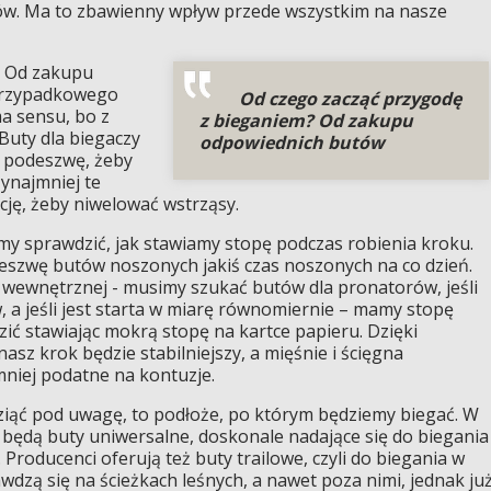
ów. Ma to zbawienny wpływ przede wszystkim na nasze
? Od zakupu
przypadkowego
Od czego zacząć przygodę
a sensu, bo z
z bieganiem? Od zakupu
Buty dla biegaczy
odpowiednich butów
 podeszwę, żeby
zynajmniej te
cję, żeby niwelować wstrząsy.
 sprawdzić, jak stawiamy stopę podczas robienia kroku.
deszwę butów noszonych jakiś czas noszonych na co dzień.
ony wewnętrznej - musimy szukać butów dla pronatorów, jeśli
, a jeśli jest starta w miarę równomiernie – mamy stopę
ić stawiając mokrą stopę na kartce papieru. Dzięki
z krok będzie stabilniejszy, a mięśnie i ścięgna
niej podatne na kontuzje.
ziąć pod uwagę, to podłoże, po którym będziemy biegać. W
będą buty uniwersalne, doskonale nadające się do biegania
. Producenci oferują też buty trailowe, czyli do biegania w
wdzą się na ścieżkach leśnych, a nawet poza nimi, jednak ju