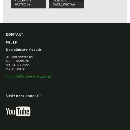
REZERWATY
HISTORIA
PRZYRODY
NADLEŚNICTWA
KONTAKT:
PGL LP
Nadleśnictwo Kłobuck
ul. Zakrzewska 85
42-100 Kłobuck
tel. 34 317 26 95
fax 310 00 58
klobuck@katowice.lasy.gov.pl
Śledź nasz kanał YT: