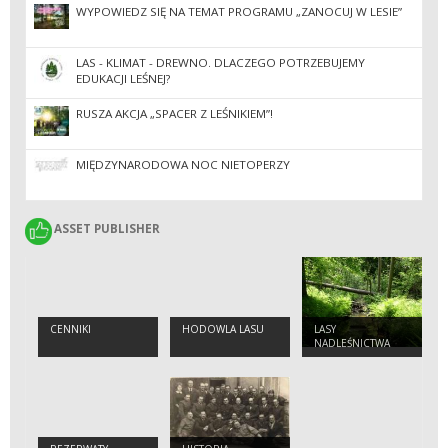
WYPOWIEDZ SIĘ NA TEMAT PROGRAMU „ZANOCUJ W LESIE”
LAS - KLIMAT - DREWNO. DLACZEGO POTRZEBUJEMY
EDUKACJI LEŚNEJ?
RUSZA AKCJA „SPACER Z LEŚNIKIEM”!
MIĘDZYNARODOWA NOC NIETOPERZY
ASSET PUBLISHER
ASSET PUBLISHER
CENNIKI
HODOWLA LASU
LASY
NADLEŚNICTWA