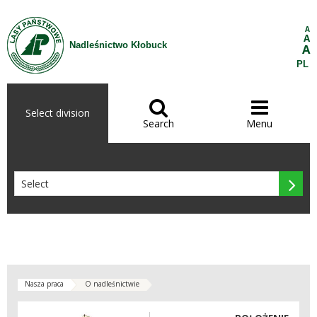
Skip to Content
A
A
Nadleśnictwo Kłobuck
A
PL


Select division
Search
Menu

Nasza praca
O nadleśnictwie